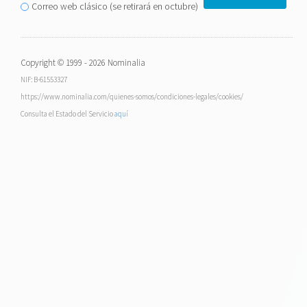
Correo web clásico (se retirará en octubre)
Copyright © 1999 - 2026 Nominalia
NIF: B-61553327
https://www.nominalia.com/quienes-somos/condiciones-legales/cookies/
Consulta el Estado del Servicio
aquí